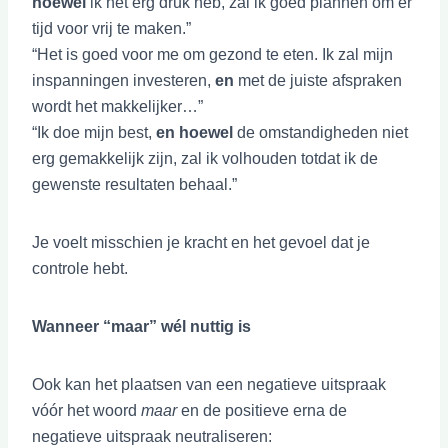
hoewel
ik het erg druk heb, zal ik goed plannen om er
tijd voor vrij te maken.”
“Het is goed voor me om gezond te eten. Ik zal mijn
inspanningen investeren,
en
met de juiste afspraken
wordt het makkelijker…”
“Ik doe mijn best,
en hoewel
de omstandigheden niet
erg gemakkelijk zijn, zal ik volhouden totdat ik de
gewenste resultaten behaal.”
Je voelt misschien je kracht en het gevoel dat je
controle hebt.
Wanneer “maar” wél nuttig is
Ook kan het plaatsen van een negatieve uitspraak
vóór het woord
maar
en de positieve erna de
negatieve uitspraak neutraliseren: