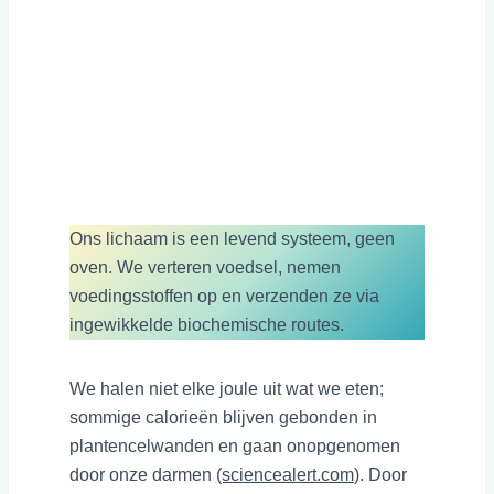
Ons lichaam is een levend systeem, geen
oven. We verteren voedsel, nemen
voedingsstoffen op en verzenden ze via
ingewikkelde biochemische routes.
We halen niet elke joule uit wat we eten;
sommige calorieën blijven gebonden in
plantencelwanden en gaan onopgenomen
door onze darmen
(sciencealert.com
). Door