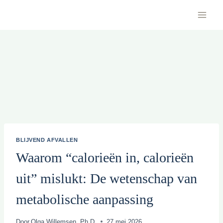
Doorgaan
naar
inhoud
BLIJVEND AFVALLEN
Waarom “calorieën in, calorieën
uit” mislukt: De wetenschap van
metabolische aanpassing
Door
Olga Willemsen, Ph.D.
27 mei 2026