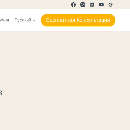
Бесплатная Консультация
учия
Русский
з